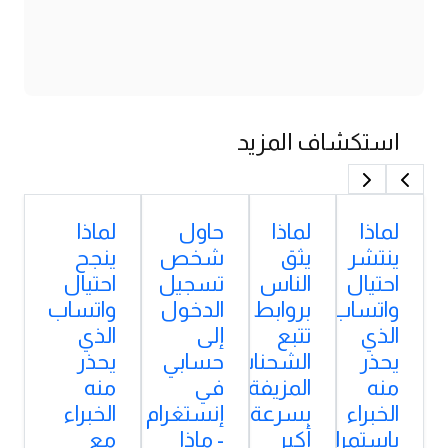
استكشاف المزيد
لماذا
لماذا
حاول
لماذا
ينتشر
يثق
شخص
ينجح
احتيال
الناس
تسجيل
احتيال
واتساب
بروابط
الدخول
واتساب
الذي
تتبع
إلى
الذي
يحذر
الشحنات
حسابي
يحذر
منه
المزيفة
في
منه
الخبراء
بسرعة
إنستغرام
الخبراء
باستمرار؟
أكبر
- ماذا
مع