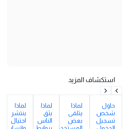
استكشاف المزيد
حاول
لماذا
لماذا
لماذا
شخص
يتلقى
يثق
ينتشر
تسجيل
بعض
الناس
احتيال
الدخول
المستخدمين
بروابط
واتساب