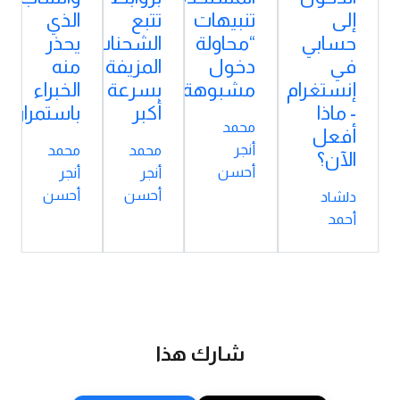
إلى
تنبيهات
تتبع
الذي
حسابي
“محاولة
الشحنات
يحذر
في
دخول
المزيفة
منه
إنستغرام
مشبوهة”؟
بسرعة
الخبراء
- ماذا
أكبر
باستمرار؟
محمد
أفعل
أنجر
محمد
محمد
الآن؟
أحسن
أنجر
أنجر
أحسن
أحسن
دلشاد
أحمد
شارك هذا