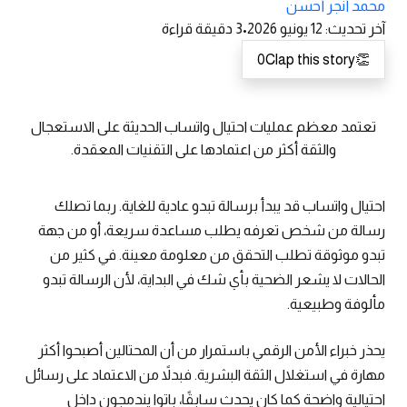
محمد أنجر أحسن
آخر تحديث
:
12 يونيو 2026
•
3
دقيقة قراءة
0
Clap this story
👏
تعتمد معظم عمليات احتيال واتساب الحديثة على الاستعجال
والثقة أكثر من اعتمادها على التقنيات المعقدة.
احتيال واتساب قد يبدأ برسالة تبدو عادية للغاية. ربما تصلك
رسالة من شخص تعرفه يطلب مساعدة سريعة، أو من جهة
تبدو موثوقة تطلب التحقق من معلومة معينة. في كثير من
الحالات لا يشعر الضحية بأي شك في البداية، لأن الرسالة تبدو
مألوفة وطبيعية.
يحذر خبراء الأمن الرقمي باستمرار من أن المحتالين أصبحوا أكثر
مهارة في استغلال الثقة البشرية. فبدلاً من الاعتماد على رسائل
احتيالية واضحة كما كان يحدث سابقًا، باتوا يندمجون داخل