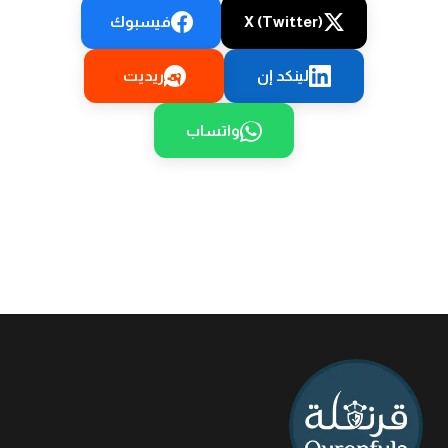
X (Twitter)
فيسبوك
لينكد إن
ريديت
واتساب