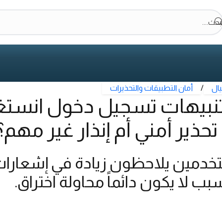
بحث....
يال
/
أمان التطبيقات والتحذيرات
تنبيهات تسجيل دخول انستغر
حذير أمني أم إنذار غير مهم؟
ستخدمين يلاحظون زيادة في إشعارا
بب لا يكون دائماً محاولة اختراق.