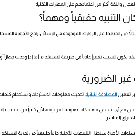
ستعجال والثقة أكثر من اعتمادهم على المهارات التقنية.
 التنبيه حقيقياً ومهماً؟
دلاً من الضغط على الروابط الموجودة في الرسائل. راجع الأجهزة المس
قد يكون السبب تغييراً عادياً في طريقة الاستخدام. أما إذا وجدت جهازاً أو
 غير الضرورية
بر تفعيل
المصادقة الثنائية
، تحديث معلومات الاسترداد، واستخدام كلمات 
قق مع أي شخص مهما كانت هويته المزعومة، لأن كثيراً من عمليات الاس
اختراق المباشر.
سنوات الأخيرة ستظل التنبيهات الأمنية جزءاً طبيعياً من تجربة الاست