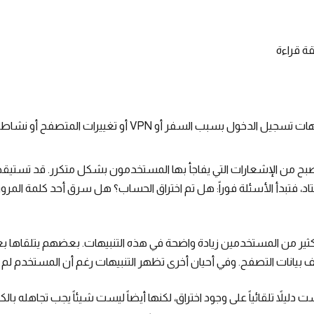
ة قراءة
لدخول بسبب السفر أو VPN أو تغييرات المتصفح أو نشاط أمني حقيقي.
بح من الإشعارات التي يفاجأ بها المستخدمون بشكل متكرر. قد تستيقظ 
 فتبدأ الأسئلة فوراً: هل تم اختراق الحساب؟ هل سرق أحد كلمة المرور؟ 
ي 2025 و2026 لاحظ كثير من المستخدمين زيادة واضحة في هذه التنبيهات. بعضهم يتل
ليلاً تلقائياً على وجود اختراق، لكنها أيضاً ليست شيئاً يجب تجاهله بالك