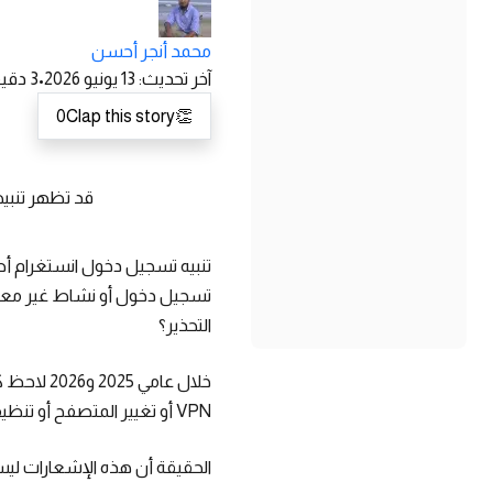
محمد أنجر أحسن
آخر تحديث
:
13 يونيو 2026
•
3
دقيق
0
Clap this story
👏
قد تظهر تنبيهات تسجيل ا
تنبيه تسجيل دخول انستغرام أص
تسجيل دخول أو نشاط غير معتاد،
التحذير؟
خلال عام
VPN أو تغيير المتصفح أو تنظيف بيانات التصفح. وفي أحيان أخرى تظهر التنبيهات رغم أن المستخدم لم يغيّر شيئاً تقريباً.
الحقيقة أن هذه الإشعارات ليست د