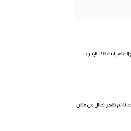
م هو استخدام خدمات VPN. عندما يتغير الموقع الظاهر لاتصالك بالإنترنت
 معينة ثم ظهر اتصال من مكان