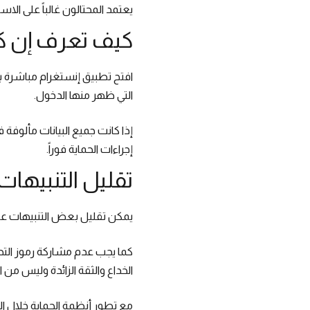
يعتمد المحتالون غالباً على الا
كيف تعرف إن كان
افتح تطبيق إنستغرام مباشرة ب
التي ظهر منها الدخول.
إذا كانت جميع البيانات مألوفة ف
إجراءات الحماية فوراً.
تقليل التنبيهات
يمكن تقليل بعض التنبيهات ع
كما يجب عدم مشاركة رموز التح
الخداع والثقة الزائدة وليس من ال
مع تطور أنظمة الحماية خلال ال