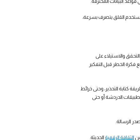
واعد البيانات المخترقة.
مستخدم القلق يتصرف بسرعة،
تحقق والاستيلاء على
ع فكرة الخطر قبل التفكير
يقة كتابة التحذير، وحتى خرائط
 تقليدها بدقة عالية. بعض الرسائل تصل عبر البريد الإلكتروني، وبعضها عبر SMS أو تطبيقات الدردشة أو حتى
در الرسالة.
من
الثقافة الرقمية
الحديثة.