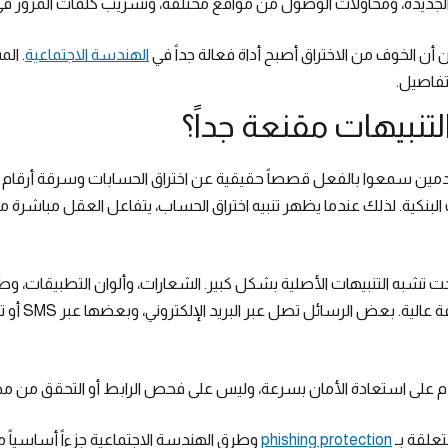
 الجديدة، ومحاولات الوصول من مواقع مختلفة، وتسريب كلمات المرور في ق
 أن الخوف من الاختراق أصبح أداة فعالة جداً في
الهندسة الاجتماعية
. ال
لتفاصيل.
لتنبيهات مقنعة جداً؟
مين سمعوا بالفعل قصصاً حقيقية عن اختراق الحسابات وسرقة أرقام ال
البنكية. لذلك عندما يظهر تنبيه اختراق الحساب، يتفاعل العقل مباشرة م
حت تشبه التنبيهات الأصلية بشكل كبير. الشعارات، وألوان التطبيقات، وطر
تسجيل الدخول يتم
م على استعادة الأمان بسرعة، وليس على فحص الرابط أو التحقق من مص
تعلقة بـ
phishing protection
وطرق الهندسة الاجتماعية جزءاً أساسياً 