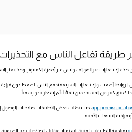
ّر طريقة تفاعل الناس مع التحذيرات
 الإشعارات عبر الهواتف، وليس عبر أجهزة الكمبيوتر. وهذا يغيّر ا
روابط أصعب، والإشعارات السريعة تدفع الناس للضغط دون قراءة دق
لذلك يثق كثير من المستخدمين تلقائياً بأي إشعار يبدو رسمياً.
app permission abu
، حيث تطلب بعض التطبيقات صلاحيات الوصول إلى 
مراقبة التنبيهات الأمنية.
mo
بمراجعة التطبيقات المثبتة باستمرار، وتقليل الصلاحيات غير الضروري