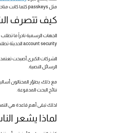
مثل passkeys كلما كانت متاحة.
كيف تتصرف الش
الجهات الرسمية نادراً ما تطلب
account security الحديثة تطلب من المستخدم فتح التطبيق الرسمي مباشرة بدلاً من الضغط على روابط خارجية.
الشركات الكبرى أصبحت تعتمد بشك
الرسائل النصية.
مع ذلك، يطوّر المحتالون أسال
نتائج البحث المدفوعة.
لذلك تبقى أهم قاعدة هي التمهل.
لماذا يشعر النا