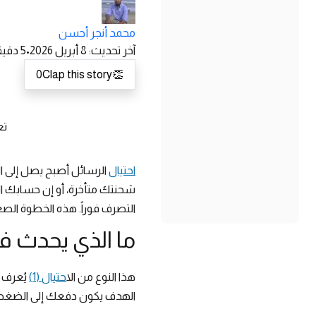
محمد أنجر أحسن
آخر تحديث
:
8 أبريل 2026
•
5
دقيق
0
Clap this story
👏
تع
احتيال
الرسائل أصبح يصل إلى ال
شحنتك متأخرة، أو إن حسابك الب
التصرف فوراً. هذه الخطوة الصغي
ما الذي يحدث في
هذا النوع من ال
احتيال (1)
يُعرف ب
الهدف يكون دفعك إلى الضغط عل