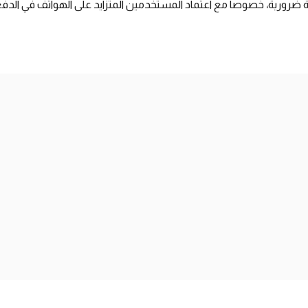
202 تبقى التوعية ضرورية، خصوصاً مع اعتماد المستخدمين المتزايد على الهواتف في 