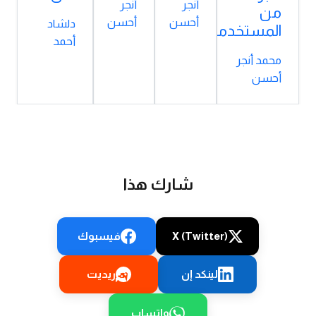
أنجر
أنجر
من
أحسن
أحسن
دلشاد
المستخدمين؟
أحمد
محمد أنجر
أحسن
شارك هذا
X (Twitter)
فيسبوك
لينكد إن
ريديت
واتساب