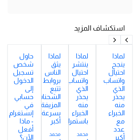
استكشاف المزيد
لماذا
لماذا
لماذا
حاول
ينجح
ينتشر
يثق
شخص
احتيال
احتيال
الناس
تسجيل
واتساب
واتساب
بروابط
الدخول
الذي
الذي
تتبع
إلى
يحذر
يحذر
الشحنات
حسابي
منه
منه
المزيفة
في
الخبراء
الخبراء
بسرعة
إنستغرام
مع
باستمرار؟
أكبر
- ماذا
عدد
أفعل
محمد
محمد
أكبر
الآن؟