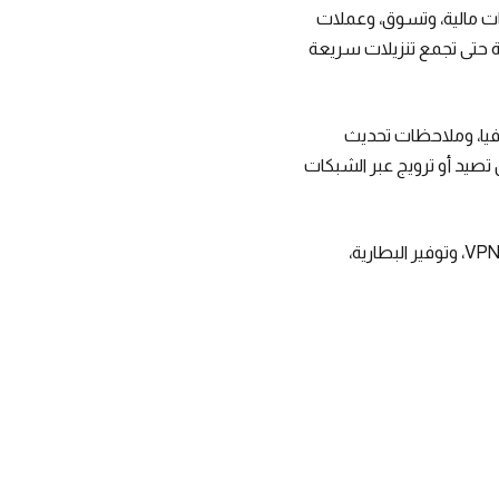
طبيقات مالية، وتسوق، وعملات
 حتى تجمع تنزيلات سريعة
افيا، وملاحظات تحديث
صيد أو ترويج عبر الشبكات
كما يلاحظ تزايد التطبيقات المزيفة في فئات الأدوات السريعة مثل ماسحات PDF، ومنظفات الهاتف، وVPN، وتوفير البطارية،