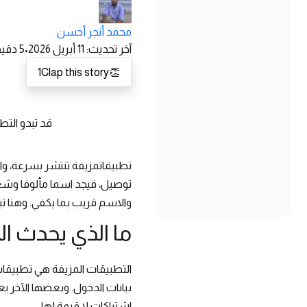
محمد أنجر أحسن
آخر تحديث
:
11 أبريل 2026
•
5
دقيق
1
Clap this story
👏
قد تبدو التط
تطبيقاتمزيفة تنتشر بسرعة، وا
توصيل، فيجد اسما مألوفا وشعار
والاسم قريب بما يكفي. وهنا تب
ما الذي يحدث ال
التطبيقات المزيفة هي تطبيقا
بيانات الدخول. وبعضها الآخر ي
اشتراكات لا قيمة لها.