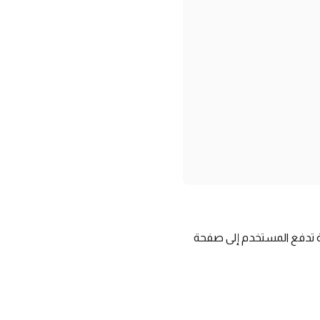
تواصل الاجتماعي، والرسائل النصية، ورموز QR، وروابط خارجية تدفع المستخدم إلى صفحة