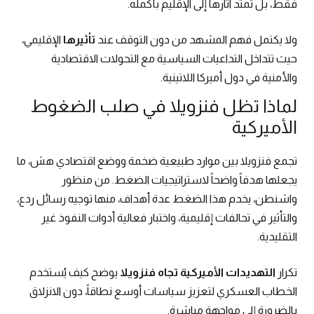
فقط، بل تمتد آثارها إلى الإقليم بأكمله.
ولا يكتمل فهم المشهد من دون التوقف عند
تأثيرها
الإقليمي،
حيث تتداخل التداعيات السياسية مع التحولات الاقتصادية
والأمنية في دول أميركا اللاتينية.
لماذا تظل فنزويلا في صلب الضغوط
الأميركية
تجمع فنزويلا بين موارد طبيعية ضخمة ووضع اقتصادي هش، ما
يجعلها هدفاً واضحاً لاستراتيجيات الضغط. من منظور
واشنطن، يخدم هذا الضغط عدة أهداف، منها توجيه رسائل ردع،
والتأثير في تحالفات إقليمية، واختبار فعالية أدوات النفوذ غير
التقليدية.
تكرار
التهديدات الأميركية تجاه فنزويلا
يوضح كيف يُستخدم
الخطاب العسكري لتعزيز سياسات أوسع نطاقاً، دون الانزلاق
بالضرورة إلى مواجهة مباشرة.