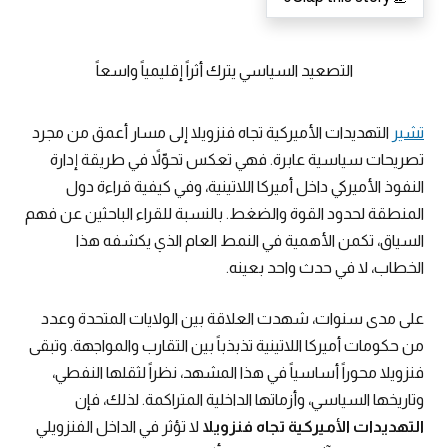
التصعيد السياسي يترك أثراً إقليمياً واسعاً
تشير
التهديدات الأميركية تجاه فنزويلا إلى مسار أعمق من مجرد
تصريحات سياسية عابرة. فهي تعكس تحوّلاً في طريقة إدارة
النفوذ الأميركي داخل أميركا اللاتينية، وفي كيفية قراءة دول
المنطقة لحدود القوة والضغط. بالنسبة للقراء الباحثين عن فهم
السياق، تكمن الأهمية في النمط العام الذي يكشفه هذا
الخطاب، لا في حدث واحد بعينه.
على مدى سنوات، شهدت العلاقة بين الولايات المتحدة وعدد
من حكومات أميركا اللاتينية تذبذباً بين التقارب والمواجهة. وتبقى
فنزويلا محوراً أساسياً في هذا المشهد، نظراً لثقلها النفطي،
وتاريخها السياسي، وأزماتها الداخلية المتراكمة. لذلك، فإن
التهديدات الأميركية تجاه فنزويلا
لا تؤثر في الداخل الفنزويلي