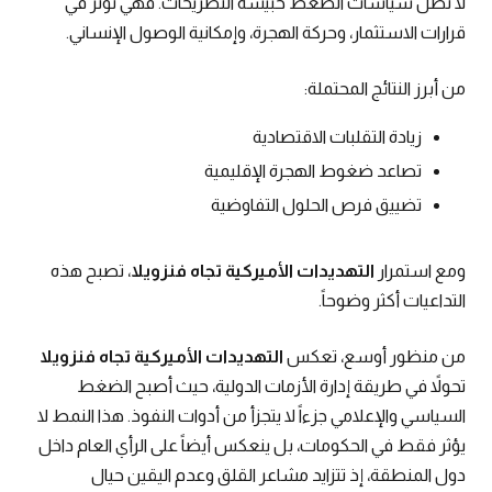
لا تظل سياسات الضغط حبيسة التصريحات. فهي تؤثر في
قرارات الاستثمار، وحركة الهجرة، وإمكانية الوصول الإنساني.
من أبرز النتائج المحتملة:
زيادة التقلبات الاقتصادية
تصاعد ضغوط الهجرة الإقليمية
تضييق فرص الحلول التفاوضية
ومع استمرار
التهديدات الأميركية تجاه فنزويلا
، تصبح هذه
التداعيات أكثر وضوحاً.
من منظور أوسع، تعكس
التهديدات الأميركية تجاه فنزويلا
تحولاً في طريقة إدارة الأزمات الدولية، حيث أصبح الضغط
السياسي والإعلامي جزءاً لا يتجزأ من أدوات النفوذ. هذا النمط لا
يؤثر فقط في الحكومات، بل ينعكس أيضاً على الرأي العام داخل
دول المنطقة، إذ تتزايد مشاعر القلق وعدم اليقين حيال