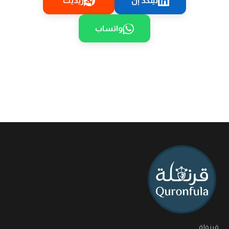
لينكد إن
ريديت
واتساب
قرنفلة