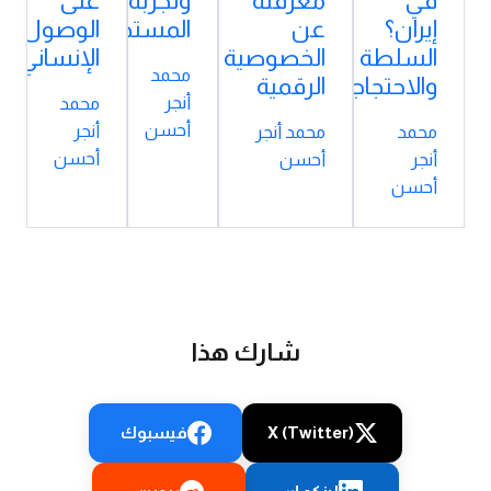
في
معرفته
وتجربة
على
إيران؟
عن
المستخدم
الوصول
السلطة
الخصوصية
الإنساني
محمد
والاحتجاجات
الرقمية
أنجر
محمد
أحسن
أنجر
محمد
محمد أنجر
أحسن
أنجر
أحسن
أحسن
شارك هذا
X (Twitter)
فيسبوك