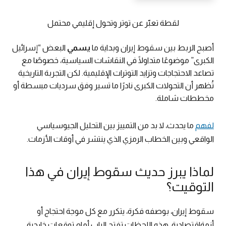
لقطة تعبّر عن توتر وتحول إقليمي محتمل
أصبح الربط بين سقوط إيران وبداية ما
يسمي
البعض “إسرائيل
الكبرى” موضوعًا متداولًا في النقاشات السياسية، خصوصًا مع
تصاعد الاحتجاجات وتزايد التوترات الإقليمية. لكن التجربة التاريخية
تُظهر أن التحولات الكبرى نادرًا ما تسير وفق سرديات مبسطة أو
مخططات شاملة.
لفهم
ما يحدث، لا بد من التمييز بين التحليل الجيوسياسي
الواقعي وبين الخطاب الرمزي الذي ينتشر في أوقات الأزمات.
لماذا يبرز حديث سقوط إيران في هذا
التوقيت؟
سقوط إيران، بوصفه فكرة، يتكرر مع كل موجة احتجاج أو
أزمةاقتصادية. هذه اللحظات تفتح الباب أمام توقعات خارجية