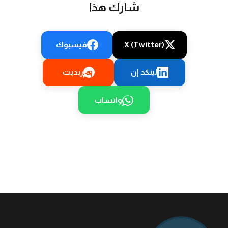
شارك هذا
X (Twitter)
فيسبوك
لينكد إن
ريديت
واتساب