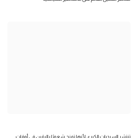
تنتشر السرديات الكبرى لأنها تمنح شعورًا باليقين في أوقات