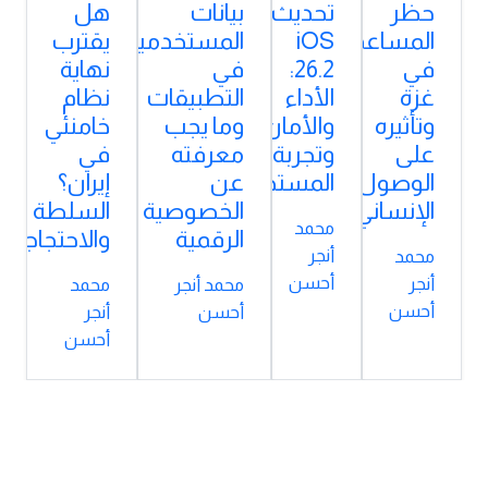
حظر
تحديث
بيانات
هل
المساعدات
iOS
المستخدمين
يقترب
في
26.2:
في
نهاية
غزة
الأداء
التطبيقات
نظام
وتأثيره
والأمان
وما يجب
خامنئي
على
وتجربة
معرفته
في
الوصول
المستخدم
عن
إيران؟
الإنساني
الخصوصية
السلطة
محمد
الرقمية
والاحتجاجات
أنجر
محمد
أحسن
أنجر
محمد أنجر
محمد
أحسن
أحسن
أنجر
أحسن