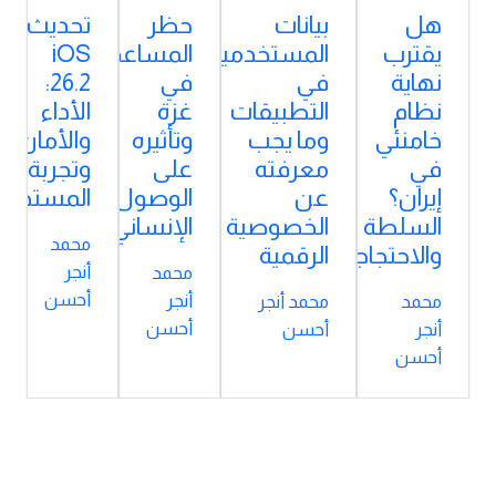
هل
بيانات
حظر
تحديث
يقترب
المستخدمين
المساعدات
iOS
نهاية
في
في
26.2:
نظام
التطبيقات
غزة
الأداء
خامنئي
وما يجب
وتأثيره
والأمان
في
معرفته
على
وتجربة
إيران؟
عن
الوصول
المستخدم
السلطة
الخصوصية
الإنساني
محمد
والاحتجاجات
الرقمية
أنجر
محمد
أحسن
أنجر
محمد
محمد أنجر
أحسن
أنجر
أحسن
أحسن