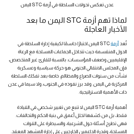
عدن تعكس تحولات السلطة في أزمة STC اليمن
لماذا تهم أزمة STC اليمن ما بعد
الأخبار العاجلة
تُعد
أزمة
STC اليمن اختبارًا حاسمًا لكيفية إدارة السلطة في
الدول المنقسمة حيث تتداخل الجماعات المسلحة مع الرعاة
الإقليميين وضعف المؤسسات. بالنسبة للقارئ غير المتخصص،
فإن المجلس الانتقالي الجنوبي هو حركة سياسية وعسكرية
نشأت من سنوات الصراع والمظالم، خاصة بعد تفكك السلطة
المركزية في اليمن. وقد برز نفوذه في الجنوب، ولا سيما في عدن
ذات الأهمية الاستراتيجية.
أهمية أزمة STC اليمن لا تنبع من تغيير شخصي في القيادة
فقط، بل من كشفها لخلل أعمق في بنية الحكم والتحالفات.
فهي تطرح أسئلة حول الشرعية، والسيطرة على القوات
المسلحة، وقدرة الداعمين الخارجيين على إدارة المشهد المعقد.