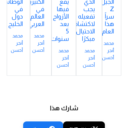
الجيل
الذي
يقع
الكثيرين
الوظائف
Z
يجب
فيها
في
في
سراً
تفعيله
الأزواج
العالم
دول
هذا
لاكتشاف
بعد
العربي
الخليج
العام
الاحتيال
5
محمد
محمد
مبكرًا
سنوات
أنجر
أنجر
محمد
أحسن
أحسن
أنجر
محمد
محمد
أحسن
أنجر
أنجر
أحسن
أحسن
شارك هذا