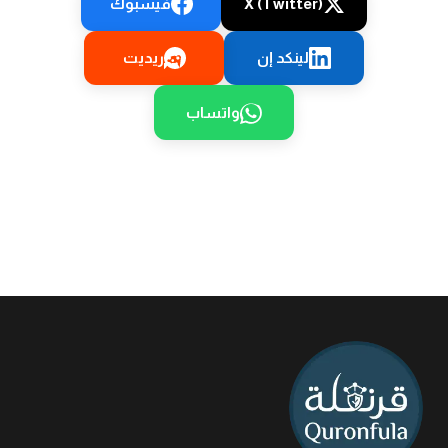
X (Twitter)
فيسبوك
لينكد إن
ريديت
واتساب