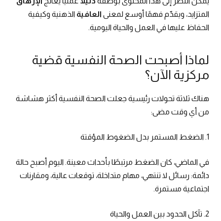
يمكن النظر إلى هذا المحتوى بوصفه
دليلًا
عمليًا يعالج
الإرهاق
المتزايد، ويقدّم فهمًا أوسع لمعنى
العافية
الذهنية وكيفية
الحفاظ عليها في العمل والحياة اليومية.
لماذا أصبحت الصحة النفسية قضية
مركزية الآن؟
هناك ثلاثة تحولات رئيسية جعلت الصحة النفسية أكثر هشاشة
من أي وقت مضى:
1. الضغط المستمر بدل الضغوط المؤقتة
في الماضي، كان الضغط مرتبطًا بأحداث معينة. اليوم أصبح حالة
دائمة: رسائل لا تنتهي، مهام متداخلة، توقعات عالية، ومقارنات
اجتماعية مستمرة.
2. تآكل الحدود بين العمل والحياة