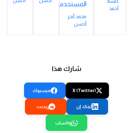
أحسن
أحسن
دلشاد
المستخدمين؟
أحمد
محمد أنجر
أحسن
شارك هذا
X (Twitter)
فيسبوك
لينكد إن
ريديت
واتساب