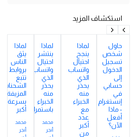
استكشاف المزيد
حاول
لماذا
لماذا
لماذا
شخص
ينجح
ينتشر
يثق
تسجيل
احتيال
احتيال
الناس
الدخول
واتساب
واتساب
بروابط
إلى
الذي
الذي
تتبع
حسابي
يحذر
يحذر
الشحنات
في
منه
منه
المزيفة
إنستغرام
الخبراء
الخبراء
بسرعة
- ماذا
مع
باستمرار؟
أكبر
أفعل
عدد
محمد
محمد
الآن؟
أكبر
أنجر
أنجر
من