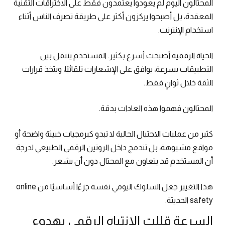
المحتالون اليوم لم يعودوا يعتمدون فقط على الاختراقات التقنية
المعقدة، بل أصبحوا يركزون أكثر على طريقة تصرف الناس أثناء
استخدام الإنترنت.
الحياة الرقمية أصبحت أسرع بكثير. المستخدم ينتقل بين
التطبيقات بسرعة، يوافق على الإشعارات تلقائيًا، ويتخذ قرارات
الثقة خلال ثوانٍ فقط.
المحتالون فهموا هذه العادات بدقة.
كثير من عمليات الاحتيال الحالية لا تبدو كبرمجيات خبيثة واضحة أو
مواقع مشبوهة، بل تندمج داخل الروتين الرقمي الطبيعي لدرجة
أن المستخدم قد يتعاون مع المحتال دون أن يشعر.
هذا التغيير جعل السلوك اليومي نفسه جزءًا أساسيًا من online
safety الحديثة.
السرعة قللت الانتباه الرقمي بهدوء