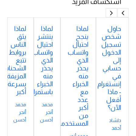
استكشاف المزيد
حاول
لماذا
لماذا
لماذا
شخص
ينجح
ينتشر
يثق
تسجيل
احتيال
احتيال
الناس
الدخول
واتساب
واتساب
بروابط
إلى
الذي
الذي
تتبع
حسابي
يحذر
يحذر
الشحنات
في
منه
منه
المزيفة
إنستغرام
الخبراء
الخبراء
بسرعة
- ماذا
مع
باستمرار؟
أكبر
أفعل
عدد
محمد
محمد
الآن؟
أكبر
أنجر
أنجر
من
أحسن
أحسن
دلشاد
المستخدمين؟
أحمد