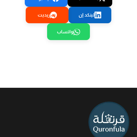
لينكد إن
ريديت
واتساب