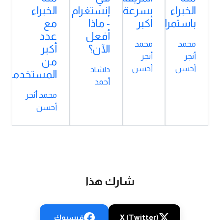
الخبراء
بسرعة
إنستغرام
الخبراء
باستمرار؟
أكبر
- ماذا
مع
أفعل
عدد
محمد
محمد
الآن؟
أكبر
أنجر
أنجر
من
أحسن
أحسن
دلشاد
المستخدمين؟
أحمد
محمد أنجر
أحسن
شارك هذا
X (Twitter)
فيسبوك