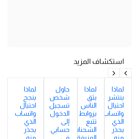
استكشاف المزيد
لماذا
لماذا
حاول
لماذا
ينتشر
يثق
شخص
ينجح
احتيال
الناس
تسجيل
احتيال
واتساب
بروابط
الدخول
واتساب
الذي
تتبع
إلى
الذي
يحذر
الشحنات
حسابي
يحذر
منه
المزيفة
في
منه