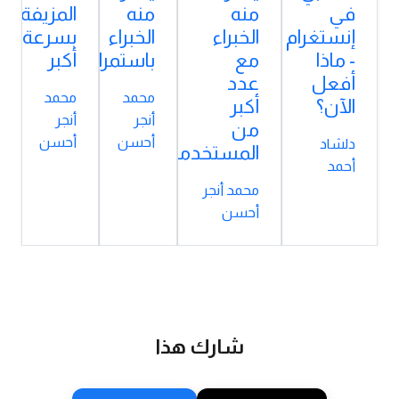
في
منه
منه
المزيفة
إنستغرام
الخبراء
الخبراء
بسرعة
- ماذا
مع
باستمرار؟
أكبر
أفعل
عدد
محمد
محمد
الآن؟
أكبر
أنجر
أنجر
من
أحسن
أحسن
دلشاد
المستخدمين؟
أحمد
محمد أنجر
أحسن
شارك هذا