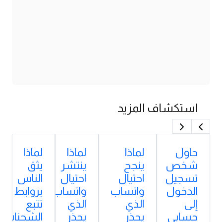
استكشاف المزيد
حاول
لماذا
لماذا
لماذا
شخص
ينجح
ينتشر
يثق
تسجيل
احتيال
احتيال
الناس
الدخول
واتساب
واتساب
بروابط
إلى
الذي
الذي
تتبع
حسابي
يحذر
يحذر
الشحنات