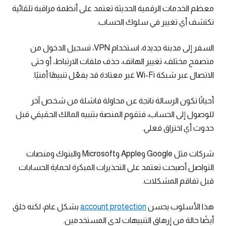
معظم الخدمات الرقمية الحديثة تعتمد على أنظمة مراقبة تلقائية
تكتشف أي تغيير في سلوك الحساب.
السفر إلى مدينة جديدة، استخدام VPN، تسجيل الدخول من
متصفح مختلف، تغيير الهاتف، حذف ملفات الارتباط، أو حتى
الاتصال عبر شبكة Wi-Fi غير معتادة قد يفعّل تنبيهًا أمنيًا.
أحيانًا تكون الرسالة ناتجة عن محاولة فاشلة من شخص آخر
للوصول إلى الحساب، فتقوم المنصة بتنبيه المالك الحقيقي قبل
حدوث أي اختراق فعلي.
شركات مثل Google وApple وMicrosoft والبنوك ومنصات
التواصل أصبحت تعتمد على التحذيرات المبكرة لحماية الحسابات
قبل تفاقم المشكلات.
هذا الأسلوب يحسن
account protection
بشكل عام، لكنه خلق
أيضًا حالة من إرهاق التنبيهات لدى المستخدمين.