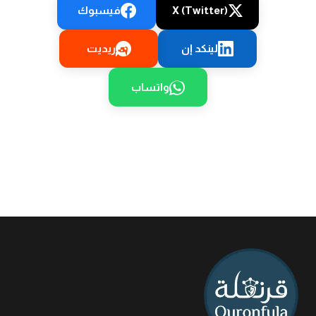
X (Twitter)
فيسبوك
لينكد إن
ريديت
واتساب