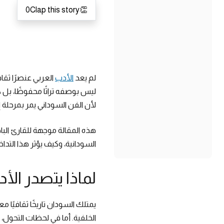
0
Clap this story
👏
لم يعد
الأدب
العربي عنصرًا ثقافي
ليس بوصفه تراثًا محفوظًا، بل 
لأن الفن السوداني يمر بمرحلة إع
هذه المقالة موجهة للقارئ الب
السودانية، وكيف يؤثر هذا التد
لماذا يتصدر الأ
يمتلك السودان تاريخًا ثقافيًا
الخلفية. أما في لحظات التحول، ف