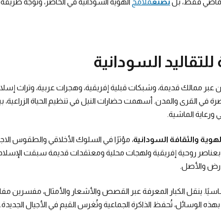
الماضي فقط، بل
تصنع
ملامح
الهوية السودانية في الحاضر، وتوجّه طريقة
 للتقاليد السودانية
ان عبر ممالك قديمة، وشبكات قبلية إفريقية، وهجرات عربية، وتراث إسلا
ضرة في القرى والمدن. أسهمت حضارات النيل في تنظيم الحياة الزراعية، 
 ورعاية الماشية.
لهوية والثقافة السودانية
، مؤثرًا في السلوك الأخلاقي والطقوس الاج
 بعناصر روحية إفريقية ولهجات محلية ومعتقدات قديمة سبقت الإسلام
لأرض والأصل.
سيًا. ينقل الكبار المعرفة عبر القصص والأشعار والأمثال، مفسرين مفاه
 بهذه الوسائل، تُحفظ الذاكرة الجماعية وتُغرس القيم في الأجيال الجديدة.