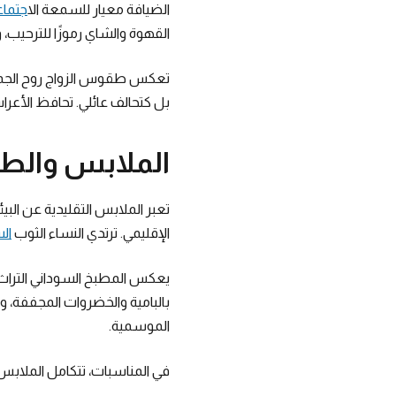
الضيافة معيار للسمعة ال
اجتماعي n
القهوة والشاي رموزًا للترحيب، و
تعكس طقوس الزواج روح الجماعة.
بل كتحالف عائلي. تحافظ الأعراس 
الملابس والطعا
تعبر الملابس التقليدية عن البيئ
الإقليمي. ترتدي النساء الثوب
ال
يعكس المطبخ السوداني التراث ا
بالبامية والخضروات المجففة، و
الموسمية.
في المناسبات، تتكامل الملابس و