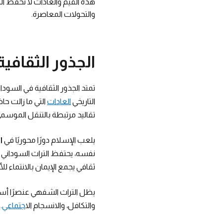
هذه القيم والعادات لا تحفظ 
والتحولات المعاصرة.
الجذور الثقافية
تمتد الجذور الثقافية في السود
التاريخي
العادات
التي ما زالت حا
تقاليد مرتبطة بالتنقل الموسمي
يلعب الإسلام دورًا محوريًا في
ا
نفسه، يحتفظ التراث السوداني
ثقافي يجمع الإيمان بالانتماء ل
يظل التراث الشفهي عنصرًا أسا
والتكافل، والانسجام ال
اجتماعي
.