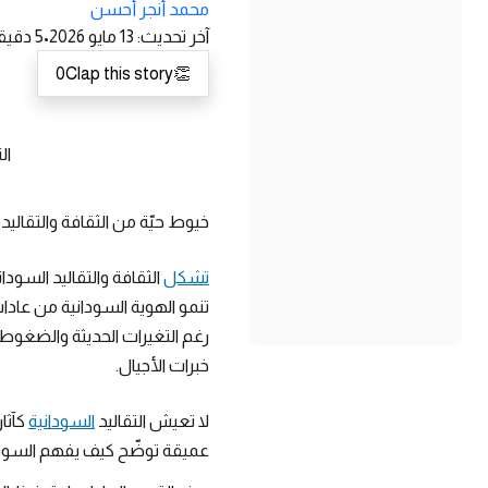
محمد أنجر أحسن
آخر تحديث
:
13 مايو 2026
•
5
دقيقة
0
Clap this story
👏
ال
خيوط حيّة من الثقافة والتقاليد 
تشكل
الثقافة والتقاليد السودان
تنمو الهوية السودانية من عادا
رغم التغيرات الحديثة والضغوط ا
خبرات الأجيال.
لا تعيش التقاليد
السودانية
كآثا
عميقة توضّح كيف يفهم السوداني