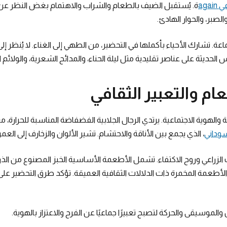
agai
ة. يُستقبل الضيف بالطعام والشراب والاهتمام بغض النظر ع
الصبر، والحوار الهادئ.
 تشارك الأحياء بأكملها في التحضير، من الطهي إلى الغناء. لا يُنظر إلى
الحديثة على عناصر تقليدية مثل ليلة الحناء، والمدائح الشعرية، والولائم ا
م والتعبير الثقافي
ة والهوية الاجتماعية. يرتدي الرجال الجلابية الفضفاضة المناسبة للحرارة، 
سوداني
، الذي يجمع بين الأناقة والاحتشام. تشير الألوان والزخارف إلى العمر
لزراعي وروح الاكتفاء. تشمل الأطعمة الأساسية الخبز المصنوع من الذرة 
الأطعمة المخمرة ذات الدلالات الثقافية العميقة. تؤكد طرق التحضير على
الموسيقى والحركة لتصبح تعبيرًا جماعيًا عن الفرح والاعتزاز بالهوية.