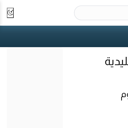
ليدية
م