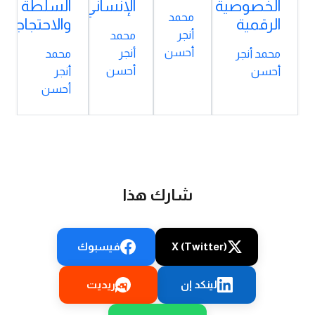
الخصوصية
الإنساني
السلطة
محمد
الرقمية
والاحتجاجات
أنجر
محمد
أحسن
أنجر
محمد أنجر
محمد
أحسن
أحسن
أنجر
أحسن
شارك هذا
X (Twitter)
فيسبوك
لينكد إن
ريديت