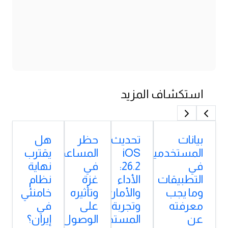
استكشاف المزيد
بيانات
تحديث
حظر
هل
المستخدمين
iOS
المساعدات
يقترب
في
26.2:
في
نهاية
التطبيقات
الأداء
غزة
نظام
وما يجب
والأمان
وتأثيره
خامنئي
معرفته
وتجربة
على
في
عن
المستخدم
الوصول
إيران؟