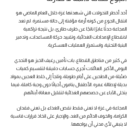
أحد أخطر التحولات التي شهدتها غزة خلال العام الماضي هو
انتقال الجوع من كونه أزمة مؤقتة إلى حالة مستمرة. لم تعد
المجاعة حدثًا عابرًا ناتجًا عن ظرف طارئ، بل نتيجة تراكمية
لانقطاع الإمدادات الغذائية، وتقييد حركة المساعدات، وتدمير
البنية التحتية، واستمرار العمليات العسكرية.
في كثير من مناطق القطاع، بات تأمين رغيف الخبز هو التحدي
اليومي الأكبر. العائلات تُجري حسابات دقيقة لتقسيم كميات
ضئيلة من الطحين على أيام طويلة، وتلجأ إلى خلط العجين بمواد
بديلة لإطالة عمره. الأطفال ينامون أحيانًا دون وجبة كاملة، فيما
يتخلى الآباء عن حصصهم الغذائية لتقليل معاناة أبنائهم.
المجاعة في غزة لا تعني فقط نقص الغذاء، بل تعني فقدان
الكرامة، والخوف الدائم من الغد، والإجبار على اتخاذ قرارات قاسية
لا ينبغي لأي مدني أن يواجهها.