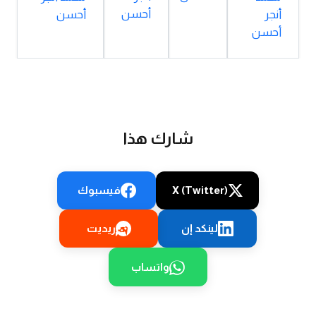
أحسن
أنجر
أحسن
أحسن
شارك هذا
X (Twitter)
فيسبوك
لينكد إن
ريديت
واتساب