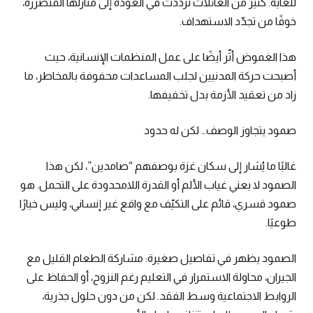
للغاية. كثير من العائلات ترددت في العودة إلى منازلها المتضررة،
خوفًا من تجدّد الاستهداف.
هذا الغموض أثّر أيضًا على عمل المنظمات الإنسانية، حيث
أصبحت حركة المدنيين لجلب المساعدات محفوفة بالمخاطر، ما
زاد من تعقيد الأزمة بدل تخفيفها.
صمود يتجاوز الوصف… لكن له حدود
غالبًا ما يُشار إلى سكان غزة بوصفهم “صامدين”، لكن هذا
الصمود لا يعني غياب الألم أو القدرة اللامحدودة على التحمل. هو
صمود قسري، قائم على التكيّف مع واقع غير إنساني، وليس خيارًا
طوعيًا.
الصمود يظهر في تفاصيل صغيرة: مشاركة الطعام القليل مع
الجيران، محاولة الاستمرار في التعليم رغم النزوح، أو الحفاظ على
الروابط الاجتماعية وسط الفقد. لكن من دون حلول جذرية،