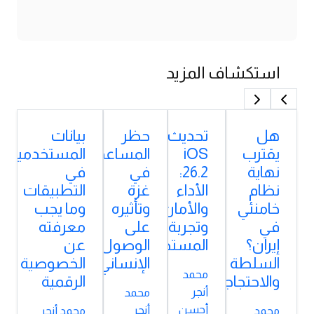
استكشاف المزيد
هل
تحديث
حظر
بيانات
يقترب
iOS
المساعدات
المستخدمين
نهاية
26.2:
في
في
نظام
الأداء
غزة
التطبيقات
خامنئي
والأمان
وتأثيره
وما يجب
في
وتجربة
على
معرفته
إيران؟
المستخدم
الوصول
عن
السلطة
الإنساني
الخصوصية
محمد
والاحتجاجات
الرقمية
أنجر
محمد
أحسن
أنجر
محمد
محمد أنجر